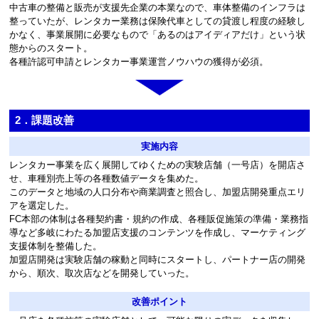
中古車の整備と販売が支援先企業の本業なので、車体整備のインフラは
整っていたが、レンタカー業務は保険代車としての貸渡し程度の経験し
かなく、事業展開に必要なもので「あるのはアイディアだけ」という状
態からのスタート。
各種許認可申請とレンタカー事業運営ノウハウの獲得が必須。
2．課題改善
実施内容
レンタカー事業を広く展開してゆくための実験店舗（一号店）を開店さ
せ、車種別売上等の各種数値データを集めた。
このデータと地域の人口分布や商業調査と照合し、加盟店開発重点エリ
アを選定した。
FC本部の体制は各種契約書・規約の作成、各種販促施策の準備・業務指
導など多岐にわたる加盟店支援のコンテンツを作成し、マーケティング
支援体制を整備した。
加盟店開発は実験店舗の稼動と同時にスタートし、パートナー店の開発
から、順次、取次店などを開発していった。
改善ポイント