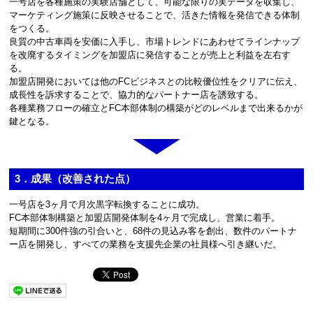
一号店を各種施策の実験店舗として、可能な限りの実データを収集し、
マーケティング施策に反映させることで、活きた情報を発信できる体制
をつくる。
良質の中古車両を安価に入手し、市場トレンドにあわせてラインナップ
を改廃するタイミングを加盟店に発信することが売上と利益を左右す
る。
加盟店開発においては他のFCビジネスとの比較優位性をクリアに伝え、
成長性を訴求することで、協力的なパートナー店を誘致する。
各種業務フローの確立とFC本部体制の構築がどのレベルまで出来るかが
鍵となる。
3．成果（改善された点）
一号店を3ヶ月で月次黒字転換することに成功。
FC本部体制構築と加盟店開発体制を4ヶ月で完成し、営業に着手。
短期間に300件強の引合いと、68件の見込み客を創出、数件のパートナ
ー店を開発し、すべての業務を支援先企業の社員様へ引き継いだ。